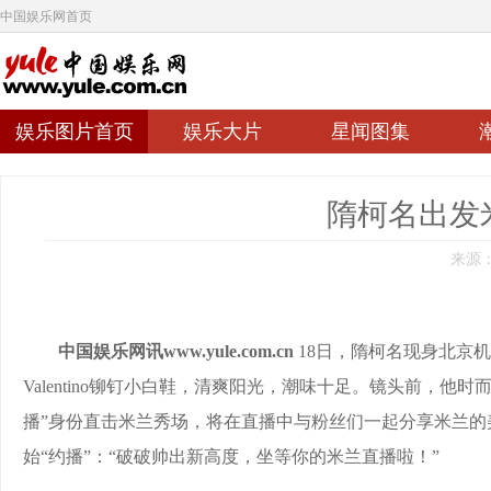
中国娱乐网首页
娱乐图片首页
娱乐大片
星闻图集
隋柯名出发
来源
中国娱乐网讯www.yule.com.cn
18日，隋柯名现身北京机
Valentino铆钉小白鞋，清爽阳光，潮味十足。镜头前，
播”身份直击米兰秀场，将在直播中与粉丝们一起分享米兰的美
始“约播”：“破破帅出新高度，坐等你的米兰直播啦！”