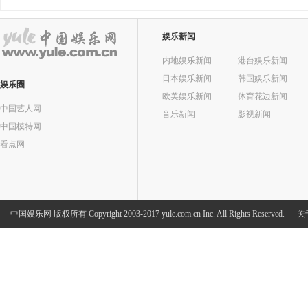
娱乐新闻
内地娱乐新闻
港台娱乐新闻
日本娱乐新闻
韩国娱乐新闻
娱乐圈
欧美娱乐新闻
体育花边新闻
中国艺人网
音乐新闻
影视新闻
中国模特网
看点网
中国娱乐网
版权所有 Copyright 2003-2017 yule.com.cn Inc. All Rights Reserved.
关