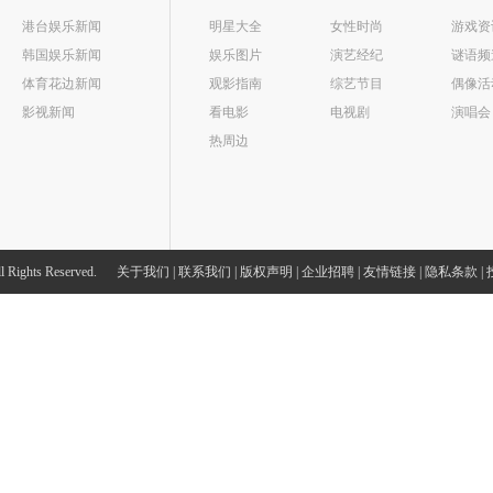
港台娱乐新闻
明星大全
女性时尚
游戏资
韩国娱乐新闻
娱乐图片
演艺经纪
谜语频
体育花边新闻
观影指南
综艺节目
偶像活
影视新闻
看电影
电视剧
演唱会
热周边
ll Rights Reserved.
关于我们
|
联系我们
|
版权声明
|
企业招聘
|
友情链接
|
隐私条款
|