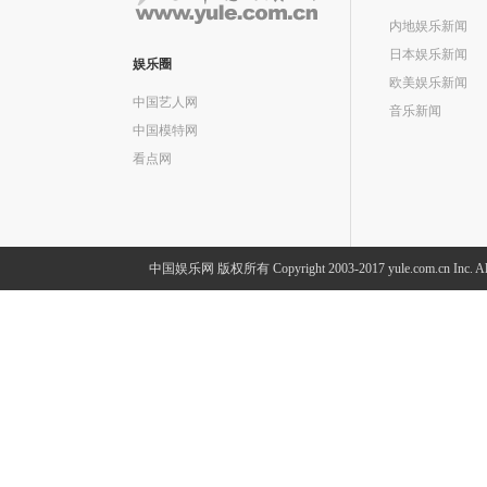
内地娱乐新闻
日本娱乐新闻
娱乐圈
欧美娱乐新闻
中国艺人网
音乐新闻
中国模特网
看点网
中国娱乐网
版权所有 Copyright 2003-2017 yule.com.cn Inc. A