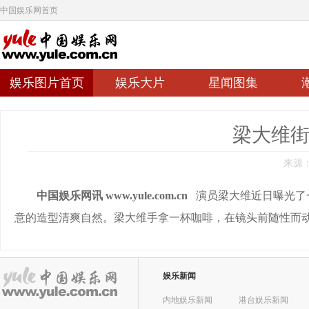
中国娱乐网首页
娱乐图片首页
娱乐大片
星闻图集
梁大维街
来源
中国娱乐网讯 www.yule.com.cn
演员梁大维近日曝光了
意的造型清爽自然。梁大维手拿一杯咖啡，在镜头前随性而
娱乐新闻
内地娱乐新闻
港台娱乐新闻