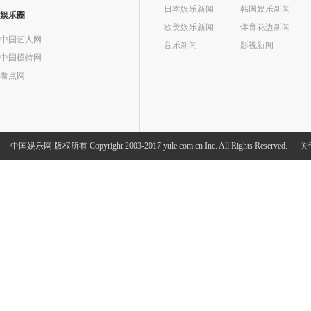
日本娱乐新闻
韩国娱乐新闻
娱乐圈
欧美娱乐新闻
体育花边新闻
中国艺人网
音乐新闻
影视新闻
中国模特网
看点网
中国娱乐网
版权所有 Copyright 2003-2017 yule.com.cn Inc. All Rights Reserved.
关