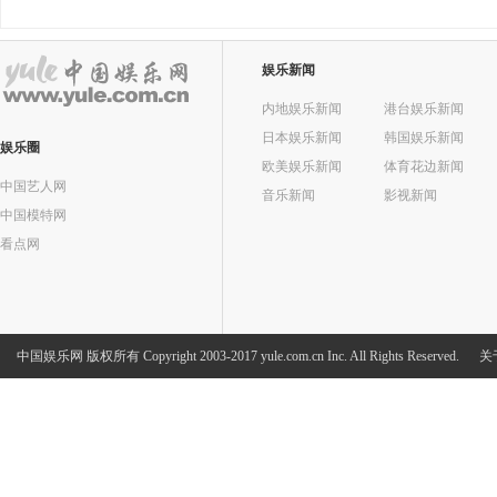
娱乐新闻
内地娱乐新闻
港台娱乐新闻
日本娱乐新闻
韩国娱乐新闻
娱乐圈
欧美娱乐新闻
体育花边新闻
中国艺人网
音乐新闻
影视新闻
中国模特网
看点网
中国娱乐网
版权所有 Copyright 2003-2017 yule.com.cn Inc. All Rights Reserved.
关